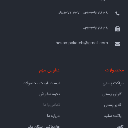
02133917838 - 09012711727
02133917838
hesampakatchi@gmail.com
محصولات
عناوین مهم
- پاکت پستی
لیست قیمت محصولات
- کارتن پستی
نحوه سفارش
- فلایر پستی
تماس با ما
- پاکت سفید
درباره ما
کاغذ
هاردباکس نیکان پک