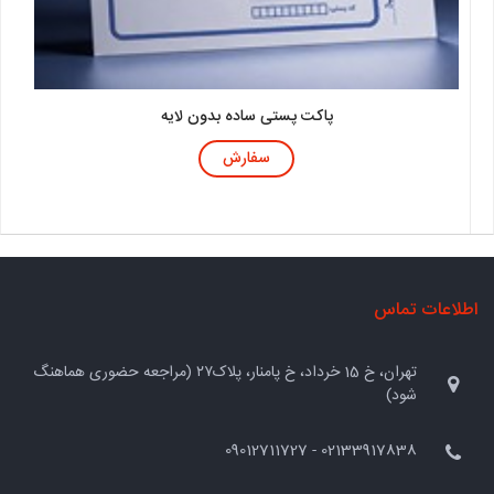
پاکت پستی ساده بدون لایه
سفارش
اطلاعات تماس
تهران، خ 15 خرداد، خ پامنار، پلاک۲۷ (مراجعه حضوری هماهنگ
شود)
02133917838 - 09012711727