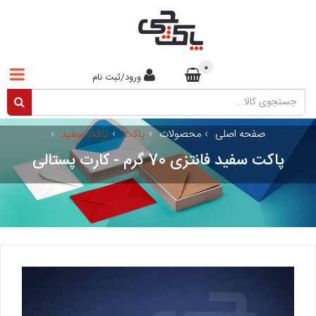
0
ورود/ثبت نام
صفحه اصلی
›
محصولات
›
پاکت
›
پاکت سفید
›
پاکت سفید فانتزی 70 گرم - کارت پستالی