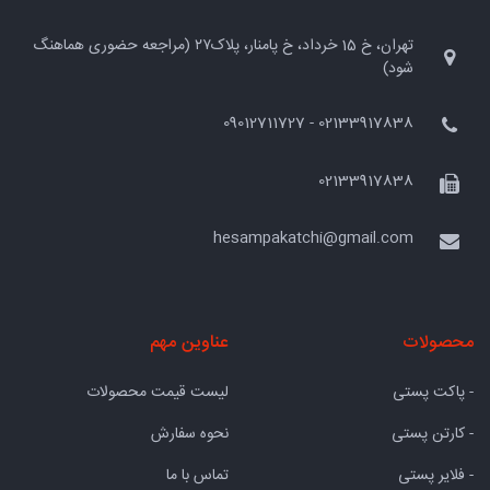
تهران، خ 15 خرداد، خ پامنار، پلاک۲۷ (مراجعه حضوری هماهنگ
شود)
02133917838 - 09012711727
02133917838
hesampakatchi@gmail.com
محصولات
عناوین مهم
- پاکت پستی
لیست قیمت محصولات
- کارتن پستی
نحوه سفارش
- فلایر پستی
تماس با ما