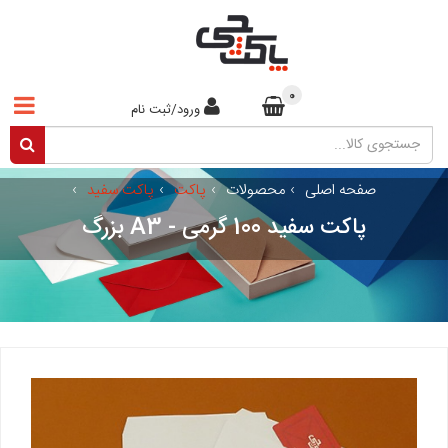
0
ورود/ثبت نام
صفحه اصلی
›
محصولات
›
پاکت
›
پاکت سفید
›
پاکت سفید 100 گرمی - A3 بزرگ