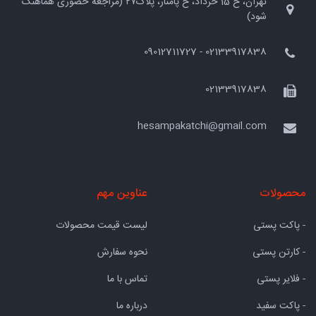
تهران، خ 15 خرداد، خ پامنار، پلاک۲۷ (مراجعه حضوری هماهنگ
شود)
02133917838 - 09012711727
02133917838
hesampakatchi@gmail.com
محصولات
عناوین مهم
- پاکت پستی
لیست قیمت محصولات
- کارتن پستی
نحوه سفارش
- فلایر پستی
تماس با ما
- پاکت سفید
درباره ما