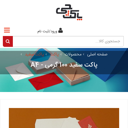
ورود/ثبت نام
صفحه اصلی
›
محصولات
›
پاکت
›
پاکت سفید
›
پاکت سفید 100 گرمی - A4