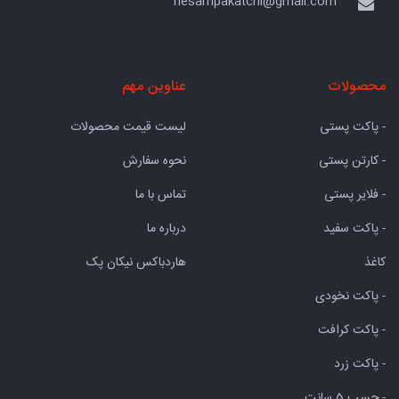
hesampakatchi@gmail.com
محصولات
عناوین مهم
- پاکت پستی
لیست قیمت محصولات
- کارتن پستی
نحوه سفارش
- فلایر پستی
تماس با ما
- پاکت سفید
درباره ما
کاغذ
هاردباکس نیکان پک
- پاکت نخودی
- پاکت کرافت
- پاکت زرد
- چسب 5 سانت