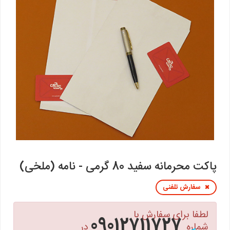
پاکت محرمانه سفید 80 گرمی - نامه (ملخی)
سفارش تلفنی
لطفا برای سفارش با
09012711727
شماره
در