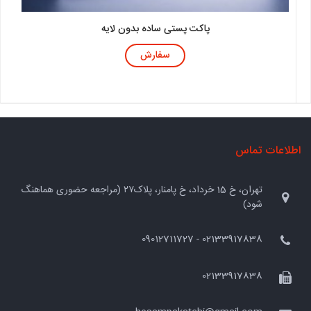
پاکت پستی ساده بدون لایه
سفارش
اطلاعات تماس
تهران، خ 15 خرداد، خ پامنار، پلاک۲۷ (مراجعه حضوری هماهنگ
شود)
02133917838 - 09012711727
02133917838