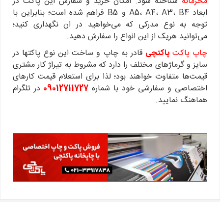
محرمانه
شناخته شود. امکان خرید و سفارش این پاکت در
ابعاد A5، A4، A3، B4 و B5 فراهم شده است؛ بنابراین با
توجه به نوع مدرکی که می‌خواهید در ان نگهداری کنید؛
می‌توانید هریک از این انواع را سفارش دهید.
چاپ پاکت
پاکتچی
قادر به چاپ و ساخت این نوع پاکتها در
سایز و گرماژهای مختلف را دارد که مشروط به تیراژ کار مشتری
قیمت‌ها متفاوت خواهند بود؛ لذا برای استعلام قیمت کارهای
اختصاصی و سفارشی خود با شماره
09012711727
در تلگرام
هماهنگ نمایید.