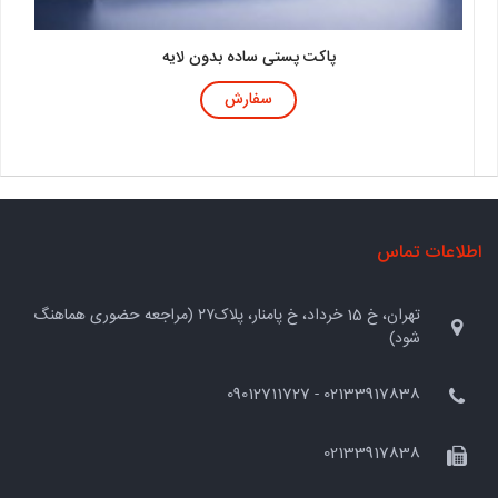
پاکت پستی ساده بدون لایه
سفارش
اطلاعات تماس
تهران، خ 15 خرداد، خ پامنار، پلاک۲۷ (مراجعه حضوری هماهنگ
شود)
02133917838 - 09012711727
02133917838