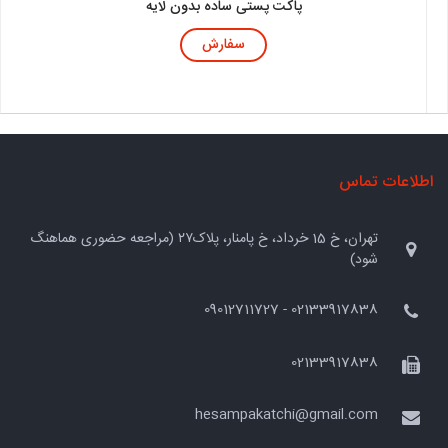
پاکت پستی ساده بدون لایه
سفارش
اطلاعات تماس
تهران، خ 15 خرداد، خ پامنار، پلاک۲۷ (مراجعه حضوری هماهنگ
شود)
02133917838 - 09012711727
02133917838
hesampakatchi@gmail.com