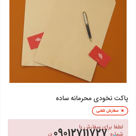
پاکت نخودی محرمانه ساده
سفارش تلفنی
لطفا برای سفارش با
09012711727
شماره
در