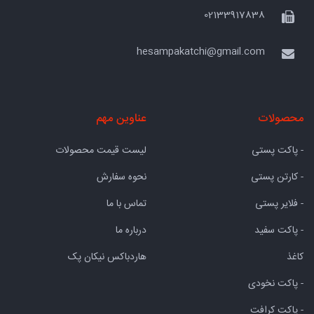
02133917838
hesampakatchi@gmail.com
محصولات
عناوین مهم
- پاکت پستی
لیست قیمت محصولات
- کارتن پستی
نحوه سفارش
- فلایر پستی
تماس با ما
- پاکت سفید
درباره ما
کاغذ
هاردباکس نیکان پک
- پاکت نخودی
- پاکت کرافت