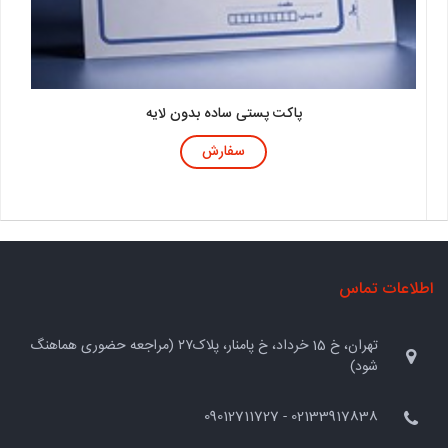
پاکت پستی ساده بدون لایه
سفارش
اطلاعات تماس
تهران، خ 15 خرداد، خ پامنار، پلاک۲۷ (مراجعه حضوری هماهنگ
شود)
02133917838 - 09012711727