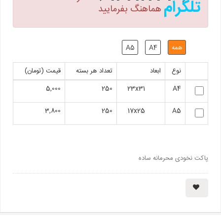
تلگرام
هماهنگ بفرمایید
همه
A4
A5
نوع
ابعاد
تعداد هر بسته
قیمت (تومان)
5,000
250
23x31
A4
3,800
250
17x25
A5
پاکت نخودی محرمانه ساده