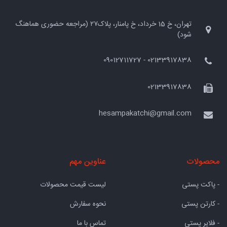
تهران، خ 15 خرداد، خ پامنار، پلاک۲۷ (مراجعه حضوری هماهنگ
شود)
02133917838 - 09012711727
02133917838
hesampakatchi@gmail.com
محصولات
عناوین مهم
- پاکت پستی
لیست قیمت محصولات
- کارتن پستی
نحوه سفارش
- فلایر پستی
تماس با ما