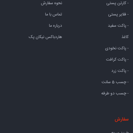
- کارتن پستی
نحوه سفارش
- فلایر پستی
تماس با ما
- پاکت سفید
درباره ما
کاغذ
هاردباکس نیکان پک
- پاکت نخودی
- پاکت کرافت
- پاکت زرد
- چسب 5 سانت
- چسب دو طرفه
سفارش
خرید سریع