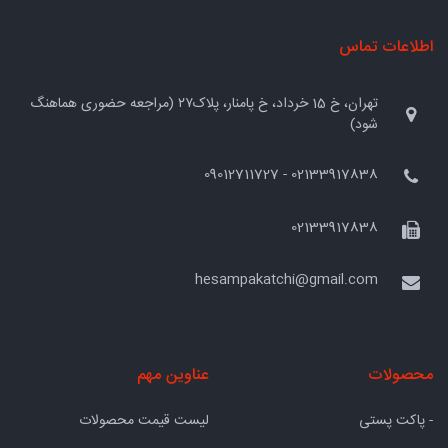
اطلاعات تماس
تهران، خ 15 خرداد، خ پامنار، پلاک۲۷ (مراجعه حضوری هماهنگ
شود)
02133917838 - 09012711727
02133917838
hesampakatchi@gmail.com
محصولات
عناوین مهم
- پاکت پستی
لیست قیمت محصولات