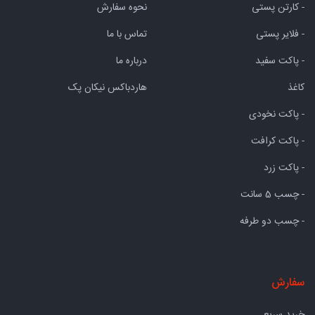
- کارتن پستی
نحوه سفارش
- فلایر پستی
تماس با ما
- پاکت سفید
درباره ما
کاغذ
هاردباکس نیکان پک
- پاکت نخودی
- پاکت کرافت
- پاکت زرد
- چسب 5 سانت
- چسب دو طرفه
سفارش
خرید سریع