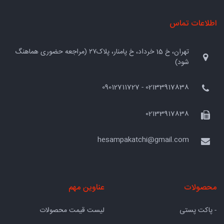
اطلاعات تماس
تهران، خ 15 خرداد، خ پامنار، پلاک۲۷ (مراجعه حضوری هماهنگ
شود)
02133917838 - 09012711727
02133917838
hesampakatchi@gmail.com
محصولات
عناوین مهم
- پاکت پستی
لیست قیمت محصولات