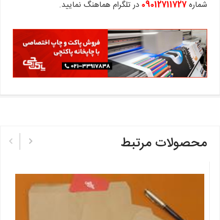
شماره
09012711727
در تلگرام هماهنگ نمایید.
تپ
محصولات مرتبط