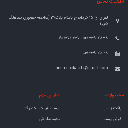
اطلاعات تماس
تهران، خ 15 خرداد، خ پامنار، پلاک۲۷ (مراجعه حضوری هماهنگ
شود)
02133917838 - 09012711727
02133917838
hesampakatchi@gmail.com
محصولات
عناوین مهم
- پاکت پستی
لیست قیمت محصولات
- کارتن پستی
نحوه سفارش