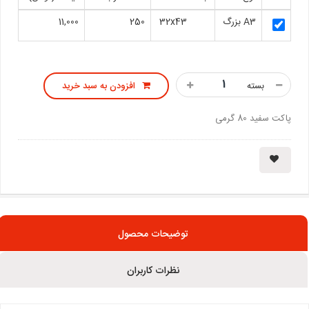
A3 بزرگ
32x43
250
11,000
بسته
افزودن به سبد خرید
پاکت سفید 80 گرمی
توضیحات محصول
نظرات کاربران