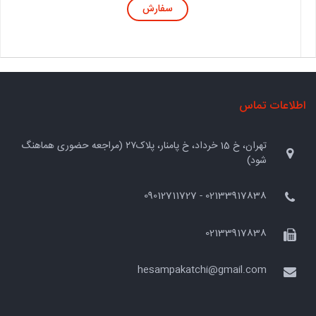
سفارش
اطلاعات تماس
تهران، خ 15 خرداد، خ پامنار، پلاک۲۷ (مراجعه حضوری هماهنگ
شود)
02133917838 - 09012711727
02133917838
hesampakatchi@gmail.com