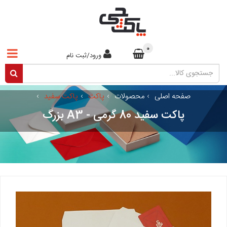
0
ورود/ثبت نام
صفحه اصلی
›
محصولات
›
پاکت
›
پاکت سفید
›
پاکت سفید 80 گرمی - A3 بزرگ