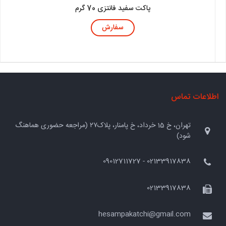
پاکت سفید فانتزی 70 گرم
سفارش
اطلاعات تماس
تهران، خ 15 خرداد، خ پامنار، پلاک۲۷ (مراجعه حضوری هماهنگ
شود)
02133917838 - 09012711727
02133917838
hesampakatchi@gmail.com