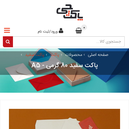
0
ورود/ثبت نام
صفحه اصلی
›
محصولات
›
پاکت
›
پاکت سفید
›
پاکت سفید 80 گرمی - A5