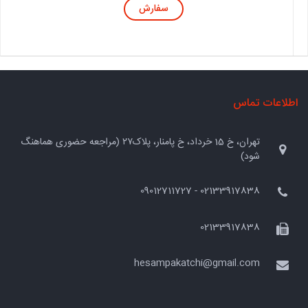
سفارش
اطلاعات تماس
تهران، خ 15 خرداد، خ پامنار، پلاک۲۷ (مراجعه حضوری هماهنگ
شود)
02133917838 - 09012711727
02133917838
hesampakatchi@gmail.com