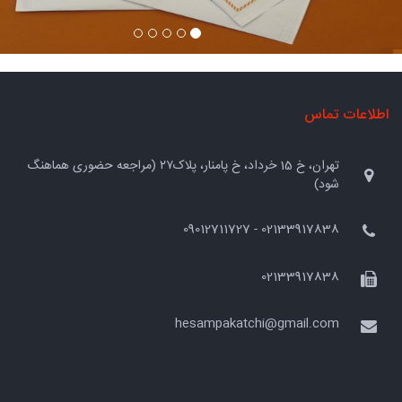
اطلاعات تماس
تهران، خ 15 خرداد، خ پامنار، پلاک۲۷ (مراجعه حضوری هماهنگ
شود)
02133917838 - 09012711727
02133917838
hesampakatchi@gmail.com