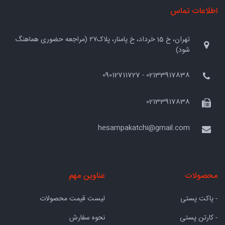
اطلاعات تماس
تهران، خ 15 خرداد، خ پامنار، پلاک۲۷ (مراجعه حضوری هماهنگ
شود)
02133917838 - 09012711727
02133917838
hesampakatchi@gmail.com
محصولات
عناوین مهم
- پاکت پستی
لیست قیمت محصولات
- کارتن پستی
نحوه سفارش