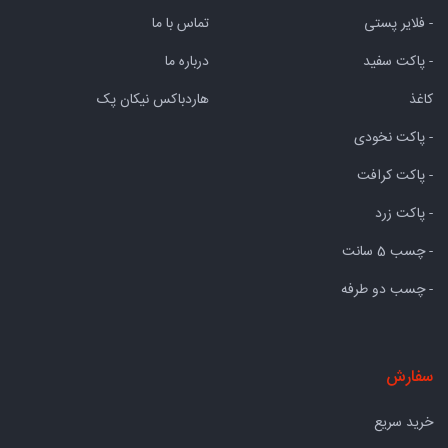
- فلایر پستی
تماس با ما
- پاکت سفید
درباره ما
کاغذ
هاردباکس نیکان پک
- پاکت نخودی
- پاکت کرافت
- پاکت زرد
- چسب 5 سانت
- چسب دو طرفه
سفارش
خرید سریع