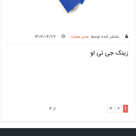
منتشر شده توسط :
مدیر سایت
1403/04/27
زینک جی تی او
1
2
3
از 3