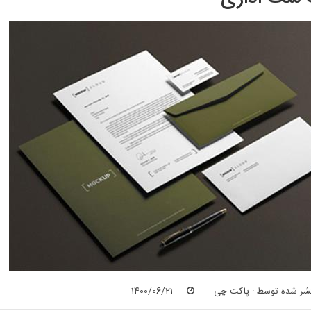
شر شده توسط :
پاکت چی
1400/06/21