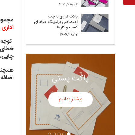
1404/08/26
پاکت اداری با چاپ
مجموعه
اختصاصی برندینگ حرفه ای
اداری
ب
کسب و کارها
1404/08/12
خطای ب
چاپی، حدود 3 تا 5 درصد
همچنین
پاکت پستی
اضافه 
بیشتر بدانیم