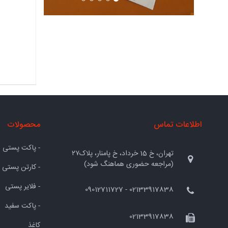
اطلاعات تماس
محصولات
- پاکت پستی
تهران، خ 15 خرداد، خ پامنار، پلاک۲۷
(مراجعه حضوری هماهنگ شود)
- کارتن پستی
- فلایر پستی
02133917838 - 09012711727
- پاکت سفید
02133917838
کاغذ