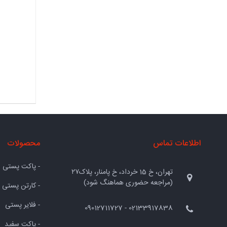
اطلاعات تماس
محصولات
- پاکت پستی
تهران، خ 15 خرداد، خ پامنار، پلاک۲۷
(مراجعه حضوری هماهنگ شود)
- کارتن پستی
- فلایر پستی
02133917838 - 09012711727
- پاکت سفید