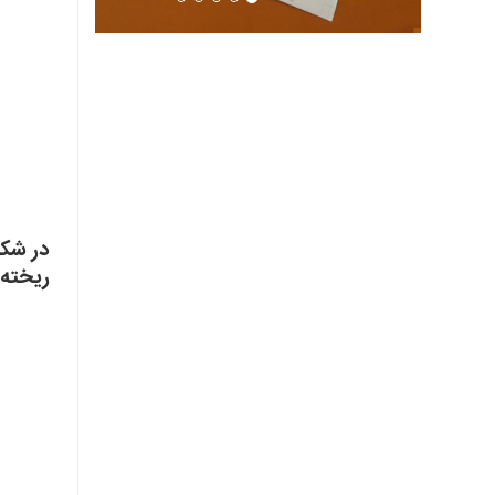
در شکل
ریخته 