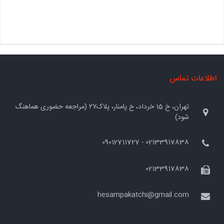
اطلاعات تماس
تهران، خ 15 خرداد، خ پامنار، پلاک۲۷ (مراجعه حضوری هماهنگ
شود)
02133917838 - 09012711727
02133917838
hesampakatchi@gmail.com