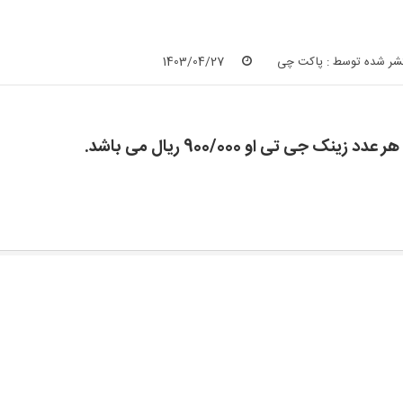
شر شده توسط :
پاکت چی
1403/04/27
د زینک جی تی او 900/000 ریال می باشد.