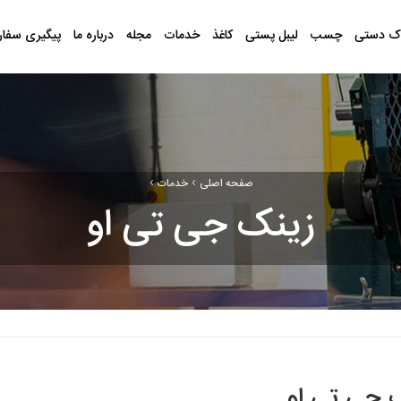
ک دستی
چسب
لیبل پستی
کاغذ
خدمات
مجله
درباره ما
پیگیری سفا
›
›
صفحه اصلی
خدمات
زینک جی تی او
 جی تی او