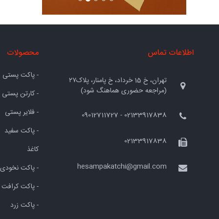
اطلاعات تماس
محصولات
- پاکت پستی
تهران، خ 15 خرداد، خ پامنار، پلاک۲۷
(مراجعه حضوری هماهنگ شود)
- کارتن پستی
- فلایر پستی
02133917838 - 09012711727
- پاکت سفید
02133917838
کاغذ
hesampakatchi@gmail.com
- پاکت نخودی
- پاکت کرافت
- پاکت زرد