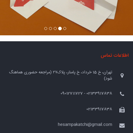
اطلاعات تماس
تهران، خ 15 خرداد، خ پامنار، پلاک۲۷ (مراجعه حضوری هماهنگ
شود)
02133917838 - 09012711727
02133917838
hesampakatchi@gmail.com