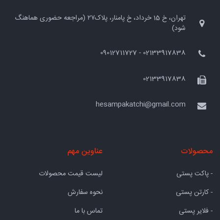
تهران، خ 15 خرداد، خ پامنار، پلاک۲۷ (مراجعه حضوری هماهنگ
شود)
02133917838 - 09012711727
02133917838
hesampakatchi@gmail.com
محصولات
عناوین مهم
- پاکت پستی
لیست قیمت محصولات
- کارتن پستی
نحوه سفارش
- فلایر پستی
تماس با ما