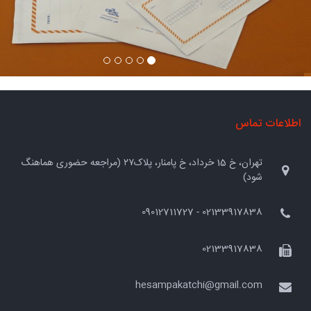
اطلاعات تماس
تهران، خ 15 خرداد، خ پامنار، پلاک۲۷ (مراجعه حضوری هماهنگ
شود)
02133917838 - 09012711727
02133917838
hesampakatchi@gmail.com