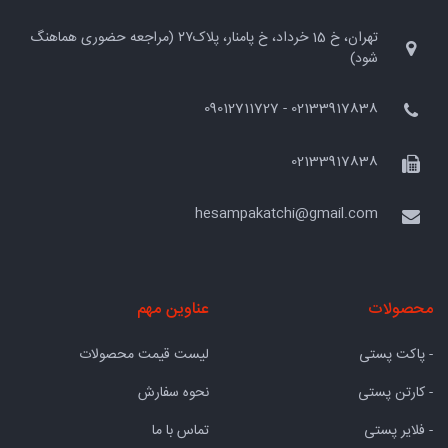
تهران، خ 15 خرداد، خ پامنار، پلاک۲۷ (مراجعه حضوری هماهنگ
شود)
02133917838 - 09012711727
02133917838
hesampakatchi@gmail.com
محصولات
عناوین مهم
- پاکت پستی
لیست قیمت محصولات
- کارتن پستی
نحوه سفارش
- فلایر پستی
تماس با ما