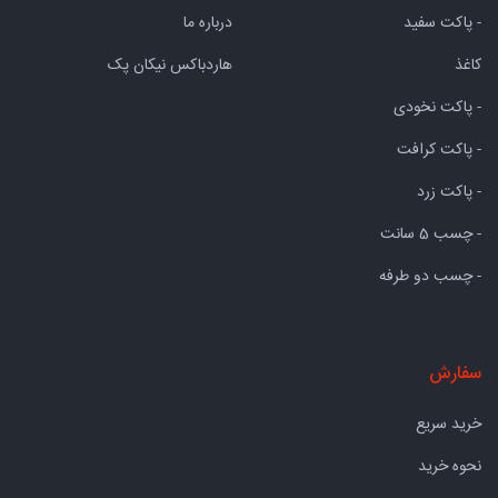
- پاکت سفید
درباره ما
کاغذ
هاردباکس نیکان پک
- پاکت نخودی
- پاکت کرافت
- پاکت زرد
- چسب 5 سانت
- چسب دو طرفه
سفارش
خرید سریع
نحوه خرید