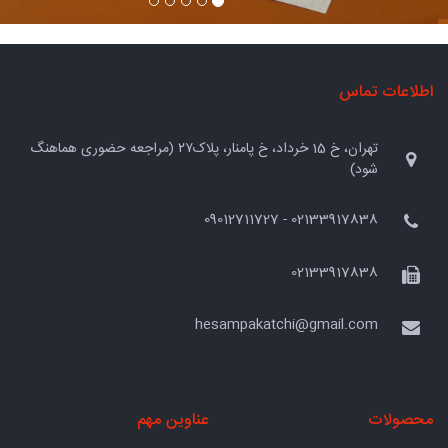
اطلاعات تماس
تهران، خ 15 خرداد، خ پامنار، پلاک۲۷ (مراجعه حضوری هماهنگ
شود)
02133917838 - 09012711727
02133917838
hesampakatchi@gmail.com
محصولات
عناوین مهم