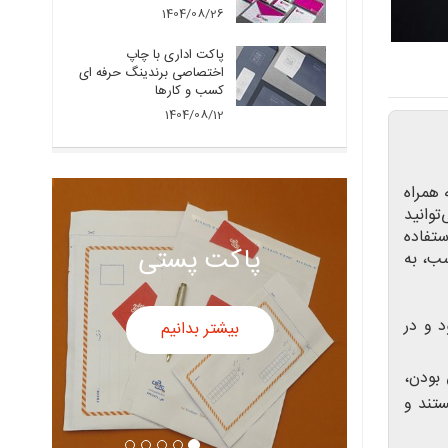
1404/08/26
پاکت اداری با چاپ
اختصاصی برندینگ حرفه ای
کسب و کارها
1404/08/12
 همراه
توانید
ستفاده
پاکت پستی
سب، به
د و در
بیشتر بدانیم
 بودن،
ستند و