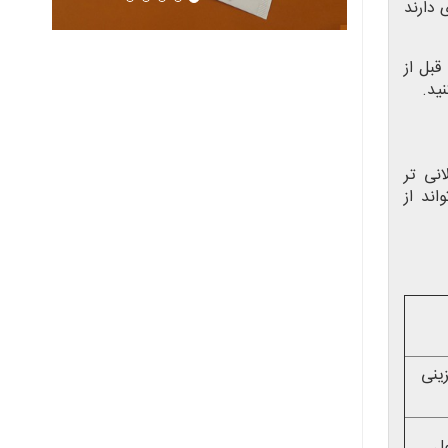
 دارند
قبل از
ید.
نی تر
ند از
ینی
ل