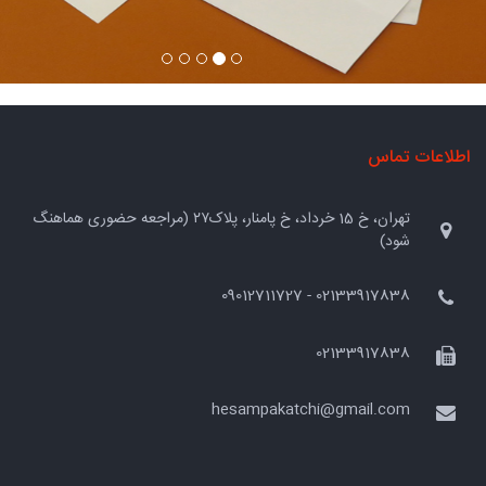
اطلاعات تماس
تهران، خ 15 خرداد، خ پامنار، پلاک۲۷ (مراجعه حضوری هماهنگ
شود)
02133917838 - 09012711727
02133917838
hesampakatchi@gmail.com