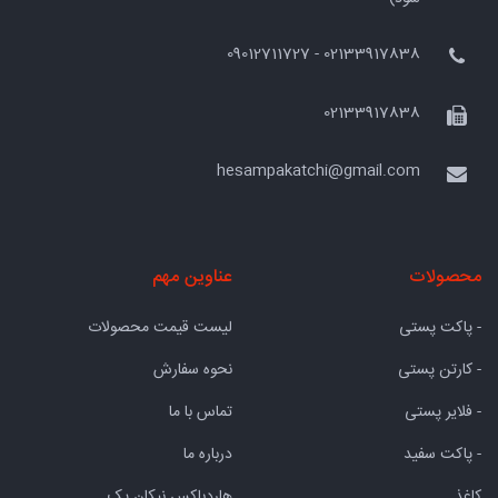
02133917838 - 09012711727
02133917838
hesampakatchi@gmail.com
محصولات
عناوین مهم
- پاکت پستی
لیست قیمت محصولات
- کارتن پستی
نحوه سفارش
- فلایر پستی
تماس با ما
- پاکت سفید
درباره ما
کاغذ
هاردباکس نیکان پک