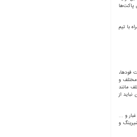
 پاکت‌ها
ه با تیم
 فود‌ها،
 مختلف و
لف مانند
نباید از
ار و ...
شیرینگ و