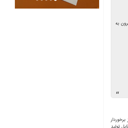
ون به
“
برخوردار
ابل تولید