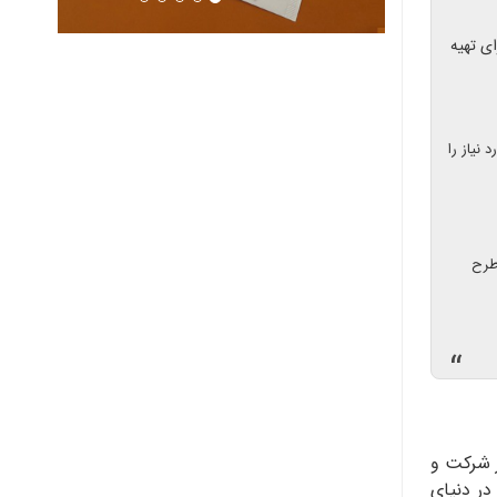
ای تهیه
 نیاز را
 طرح
“
ر شرکت و
در دنیای