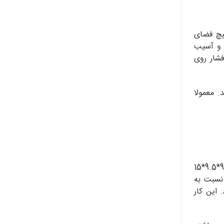
هیچ فضای
 و آسیب
فشار روی
. معمولا
کارتن پستی سایز 1، اولین و کوچکترین سایز کارتن برای ارسال اقلام مختلف است. طبق اعلام سازمان پست، ابعاد این کارتن 9.5*9.5*15
، نسبت به
 این کار