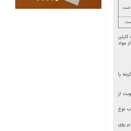
 است.
ست.
 کارتن
ز مواد
ینه را
وبت از
اب نوع
بر روی