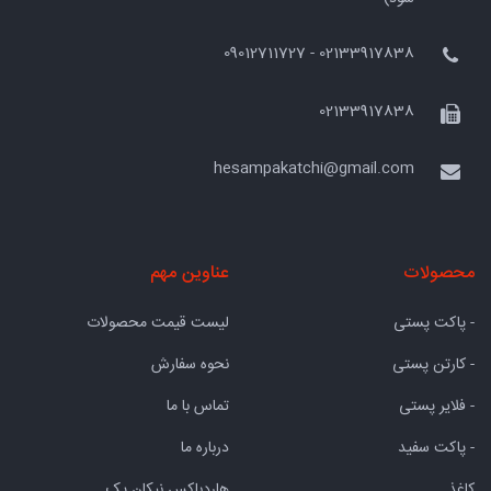
02133917838 - 09012711727
02133917838
hesampakatchi@gmail.com
محصولات
عناوین مهم
- پاکت پستی
لیست قیمت محصولات
- کارتن پستی
نحوه سفارش
- فلایر پستی
تماس با ما
- پاکت سفید
درباره ما
کاغذ
هاردباکس نیکان پک