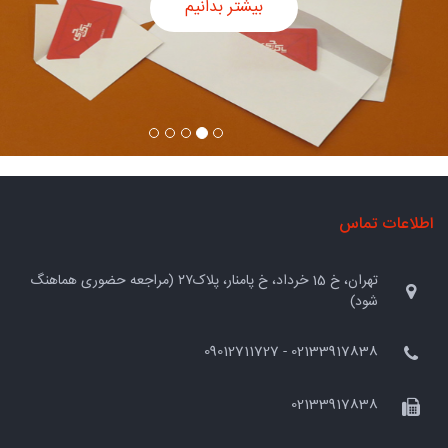
بیشتر بدانیم
اطلاعات تماس
تهران، خ 15 خرداد، خ پامنار، پلاک۲۷ (مراجعه حضوری هماهنگ
شود)
02133917838 - 09012711727
02133917838