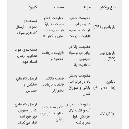
نوع روکش
مزایا
معایب
کاربرد
مقاومت خوب
مقاومت کمتر
بسته‌بندی
در برابر آب،
نسبت به پارگی
پلی‌اتیلن (PE)
عمومی، ارسال
قیمت مناسب،
در مقایسه با
کالاهای سبک
قابلیت بازیافت
سایر روکش‌ها
مقاومت بالا در
بسته‌بندی مواد
پلی‌پروپیلن
برابر آب و مواد
قابلیت بازیافت
غذایی، ارسال
(PP)
شیمیایی،
محدودتر
اسناد مهم
شفافیت بالا
مقاومت بسیار
قیمت بالاتر،
ارسال کالاهای
نایلون
بالا در برابر آب،
قابلیت بازیافت
سنگین و
(Polyamide)
پارگی و سوراخ
دشوارتر
حساس
شدن
مقاومت در برابر
ارسال کالاهایی
تاثیر محدود بر
آب و اشعه UV،
که در معرض
روکش UV
مقاومت در برابر
افزایش طول
نور خورشید
پارگی
عمر پاکت
قرار می‌گیرند